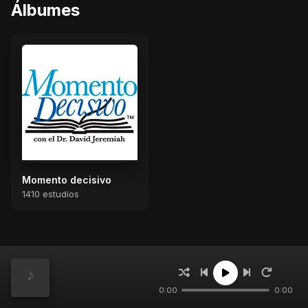
Álbumes
Momento decisivo
1410 estudios
Estudios
0:00
0:00
¡Dios es su ancla en tiempos como estos! (Parte 1)
201
Escuche a David Jeremiah en: Momento