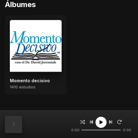
Álbumes
Momento decisivo
1410 estudios
Estudios
0:00
0:00
La promesa (Parte 1)
1281
Escuche a David Jeremiah en: Momento