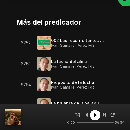
Más del predicador
002 Las reconfortantes misericordias de Dios - Lam. 3:23
6752
Iván Gamaliel Pérez Fdz
La lucha del alma
6753
Iván Gamaliel Pérez Fdz
Propósito de la lucha
6754
Iván Gamaliel Pérez Fdz
La palabra de Dios y su autenticación
6755
Iván Gamaliel Pérez Fdz
0:00
58:54
008 Humillarse hasta el polvo - Lam. 3:29
6756
Iván Gamaliel Pérez Fdz