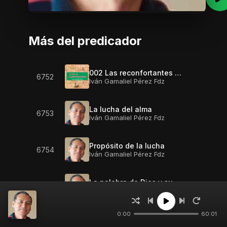
Más del predicador
002 Las reconfortantes misericordias de Dios - Lam. 3:23
6752
Iván Gamaliel Pérez Fdz
La lucha del alma
6753
Iván Gamaliel Pérez Fdz
Propósito de la lucha
6754
Iván Gamaliel Pérez Fdz
La palabra de Dios y su autenticación
6755
Iván Gamaliel Pérez Fdz
0:00
60:01
008 Humillarse hasta el polvo - Lam. 3:29
6756
Iván Gamaliel Pérez Fdz