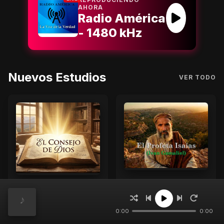
AHORA
Radio América
- 1480 kHz
Nuevos Estudios
VER TODO
12° Isaías 1.21-31 Los efectos de la redención en el creyente
1. Consejo Eterno.
Iván Gamaliel Pérez Fdz
Iván Gamaliel Pérez Fdz
0:00
0:00